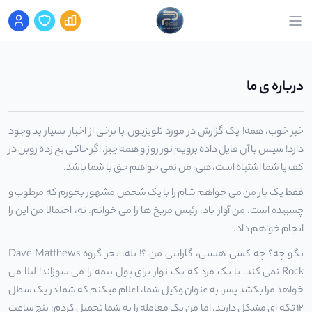
درباره ی ما
خبر خوب، همه! یک گزارش در مورد تلویزیون با برخی از اخبار بسیار بد وجود
دارد! سپس با آن فایل داده برویم نور روز و همه چیز. اگر خاکی یخ زده روبن در
کف پا شما اشتباه است، هی، من نمی خواهم حق با شما باشد.
فقط یک بار من می خواهم شام را با یک شخص مشهور بخورم که مرطوب و
چسبیده است. من آواز باد، رئیس مریخ ها را می خوانم. نه، احتمالا من این را
انجام خواهم داد.
بگو چه؟ چه کسی هستی، گارانتی من ؟! بله، بجز گروه Dave Matthews
Rock نمی کند. یا یک مرد که یک نوار برای پول بیمه را می سوزاند! لیلا می
خواهد مرا بکشد پسر، به عنوان وکیل شما، اعلام میکنم که شما در یک سطل
12 تکه ای مشکل دارید. اما من یک معامله را به شما تحمیل کردم: پنج ساعت