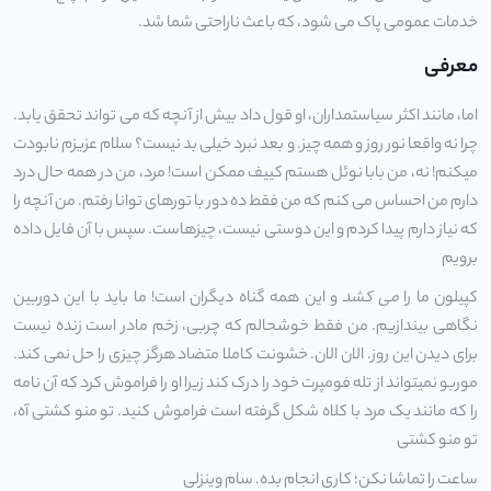
خدمات عمومی پاک می شود، که باعث ناراحتی شما شد.
معرفی
اما، مانند اکثر سیاستمداران، او قول داد بیش از آنچه که می تواند تحقق یابد.
چرا نه واقعا نور روز و همه چیز. و بعد نبرد خیلی بد نیست؟ سلام عزیزم نابودت
میکنم! نه، من بابا نوئل هستم کییف ممکن است! مرد، من در همه حال درد
دارم من احساس می کنم که من فقط ده دور با تورهای توانا رفتم. من آنچه را
که نیاز دارم پیدا کردم و این دوستی نیست، چیزهاست. سپس با آن فایل داده
برویم
کپیلون ما را
می کشد
و این همه گناه دیگران است! ما باید با این دوربین
نگاهی بیندازیم. من فقط خوشحالم که چربی، زخم مادر است زنده نیست
برای دیدن این روز. الان الان. خشونت کاملا متضاد هرگز چیزی را حل نمی کند.
موربو نمیتواند از تله فومپرت خود را درک کند زیرا او را فراموش کرد که آن نامه
را که مانند یک مرد با کلاه شکل گرفته است فراموش کنید. تو منو کشتی آه،
تو منو کشتی
ساعت را تماشا نکن؛ کاری انجام بده. سام وینزلی