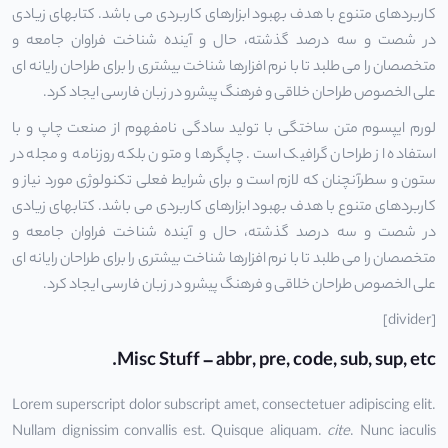
کاربردهای متنوع با هدف بهبود ابزارهای کاربردی می باشد. کتابهای زیادی
در شصت و سه درصد گذشته، حال و آینده شناخت فراوان جامعه و
متخصصان را می طلبد تا با نرم افزارها شناخت بیشتری را برای طراحان رایانه ای
علی الخصوص طراحان خلاقی و فرهنگ پیشرو در زبان فارسی ایجاد کرد.
لورم ایپسوم متن ساختگی با تولید سادگی نامفهوم از صنعت چاپ و با
استفاده از طراحان گرافیک است. چاپگرها و متون بلکه روزنامه و مجله در
ستون و سطرآنچنان که لازم است و برای شرایط فعلی تکنولوژی مورد نیاز و
کاربردهای متنوع با هدف بهبود ابزارهای کاربردی می باشد. کتابهای زیادی
در شصت و سه درصد گذشته، حال و آینده شناخت فراوان جامعه و
متخصصان را می طلبد تا با نرم افزارها شناخت بیشتری را برای طراحان رایانه ای
علی الخصوص طراحان خلاقی و فرهنگ پیشرو در زبان فارسی ایجاد کرد.
[divider]
Misc Stuff – abbr, pre, code, sub, sup, etc.
Lorem superscript dolor subscript amet, consectetuer adipiscing elit.
Nullam dignissim convallis est. Quisque aliquam.
cite
. Nunc iaculis