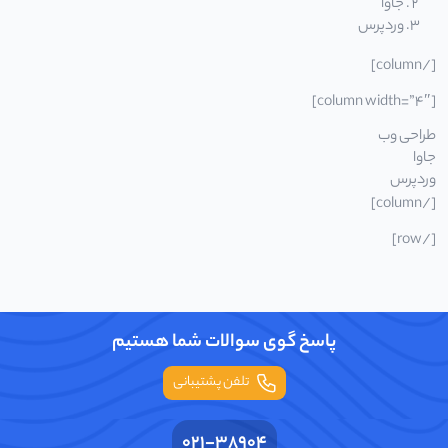
جاوا
وردپرس
[/column]
[column width=”4″]
طراحی وب
جاوا
وردپرس
[/column]
[/row]
پاسخ گوی سوالات شما هستیم
تلفن پشتیبانی
021-38904