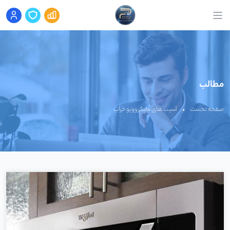
مطالب
صفحه نخست
•
آسیب های مایکروویو خراب