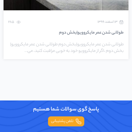
۱۳ اسفند ۱۳۹۹
285
طولانی شدن عمر مایکروویو|بخش دوم
طولانی شدن عمر مایکروویو|بخش دوم طولانی شدن عمر مایکروویو|
بخش دوم ،اگر از مایکروویو خود به خوبی مراقبت کنید، می…
پاسخ گوی سوالات شما هستیم
تلفن پشتیبانی