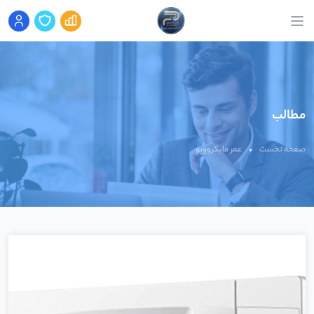
مطالب
صفحه نخست
•
عمر مایکروویو