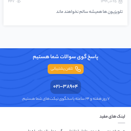
۲۵ آذر ۱۳۹۹
447
تلویزیون ها همیشه سالم نخواهند ماند
پاسخ گوی سوالات شما هستیم
تلفن پشتیبانی
021-38904
۷ روز هفته و ۲۴ ساعته پاسخگوی تیکت‌های شما هستیم.
لینک های مفید