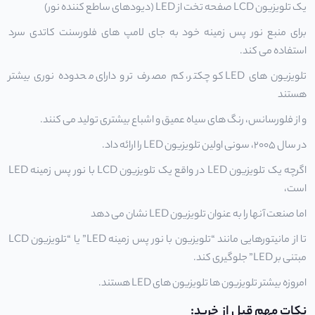
یک
تلویزیون LCD
صفحه تخت از LED (دیودهای ساطع کننده نور)
برای منبع نور پس زمینه خود به جای لامپ های فلورسنت کاتدی سرد
استفاده می کند.
تلویزیون های LED کوچکتر، کم مصرف تر و دارای محدوده نوری بیشتر
هستند
و از فلورسانس، رنگ های سیاه عمیق و اشباع بیشتری تولید می کنند.
در سال 2005، سونی اولین تلویزیون LED را ارائه داد.
اگرچه یک تلویزیون LED در واقع یک تلویزیون LCD با نور پس زمینه LED
است،
اما صنعت آنها را به عنوان تلویزیون LED نشان می دهد
تا از مانیتورهایی مانند “تلویزیون با نور پس زمینه LED” یا “تلویزیون LCD
مبتنی بر LED” جلوگیری کند.
امروزه بیشتر تلویزیون ها تلویزیون های LED هستند.
نکات مهم قبل از خرید: