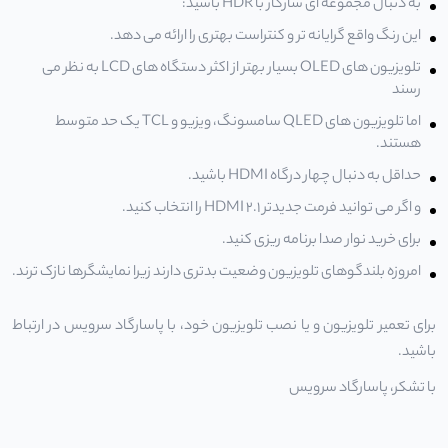
به دنبال مجموعه ای سازگار با HDR باشید:
این رنگ واقع گرایانه تر و کنتراست بهتری را ارائه می دهد.
تلویزیون های OLED بسیار بهتر از اکثر دستگاه های LCD به نظر می
رسند
اما تلویزیون های QLED سامسونگ، ویزیو و TCL یک حد متوسط ​​
هستند.
حداقل به دنبال چهار درگاه HDMI باشید.
و اگر می توانید فرمت جدیدتر HDMI 2.1 را انتخاب کنید.
برای خرید نوار صدا برنامه ریزی کنید.
امروزه بلندگوهای تلویزیون وضعیت بدتری دارند زیرا نمایشگرها نازک ترند.
برای
تعمیر تلویزیون
و یا
نصب تلویزیون
خود، با پاسارگاد سرویس در ارتباط
باشید.
با تشکر،
پاسارگاد سرویس