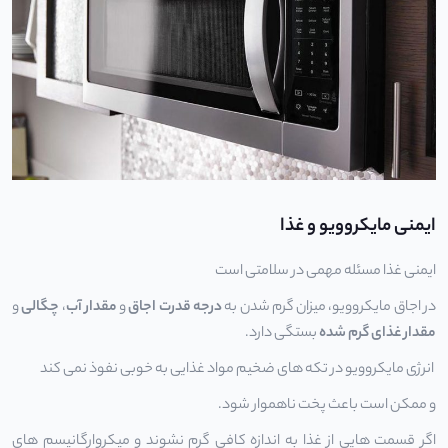
ایمنی مایکروویو و غذا
ایمنی غذا مسئله مهمی در سلامتی است
در اجاق مایکروویو، میزان گرم شدن به
درجه قدرت اجاق
و
مقدار آب
،
چگالی
و
مقدار غذای گرم شده
بستگی دارد.
انرژی مایکروویو در تکه های ضخیم مواد غذایی به خوبی نفوذ نمی کند
و ممکن است باعث پخت ناهموار شود.
اگر قسمت هایی از غذا به اندازه کافی گرم نشوند و میکروارگانیسم های