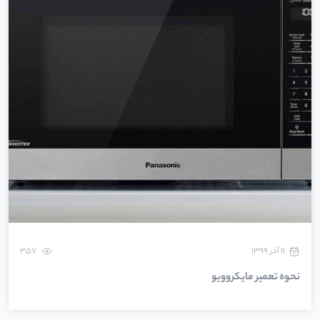
۱۱ آذر ۱۳۹۹
357
نحوه تعمیر مایکروویو