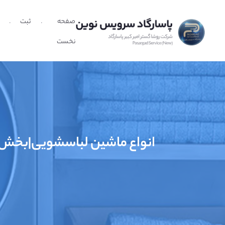
صفحه
ثبت
نخست
انواع ماشین لباسشویی|بخش 