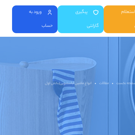
ستعلام
پیگیری
ورود به
گارانتی
حساب
فحه نخست
•
مقالات
•
انواع ماشین لباسشویی|بخش اول