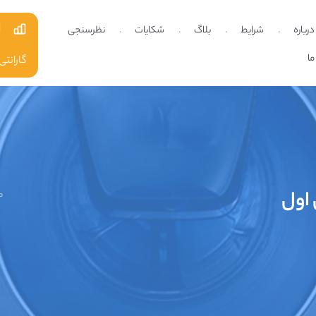
ا
درباره
شرایط
بلاگ
شکایات
نظرسنجی
ما
گارانتی
اول
ص