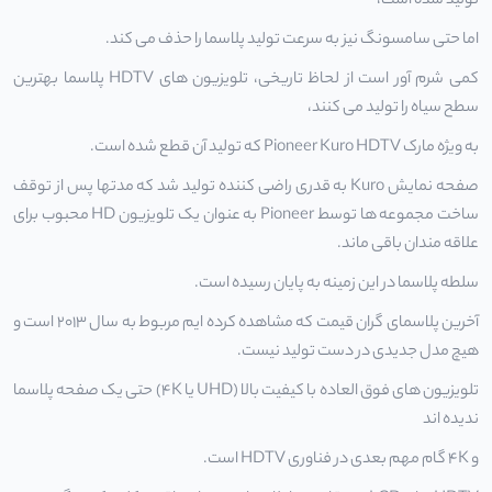
تولید شده است،
اما حتی سامسونگ نیز به سرعت تولید
پلاسما
را حذف می کند.
کمی شرم آور است از لحاظ تاریخی، تلویزیون های HDTV پلاسما بهترین
سطح سیاه را تولید می کنند،
به ویژه مارک Pioneer Kuro HDTV که تولید آن قطع شده است.
صفحه نمایش Kuro به قدری راضی کننده تولید شد که مدتها پس از توقف
ساخت مجموعه ها توسط Pioneer به عنوان یک تلویزیون HD محبوب برای
علاقه مندان باقی ماند.
سلطه پلاسما در این زمینه به پایان رسیده است.
آخرین پلاسمای گران قیمت که مشاهده کرده ایم مربوط به سال 2013 است و
هیچ مدل جدیدی در دست تولید نیست.
تلویزیون های فوق العاده با کیفیت بالا (UHD یا 4K) حتی یک صفحه پلاسما
ندیده اند
و 4K گام مهم بعدی در فناوری HDTV است.