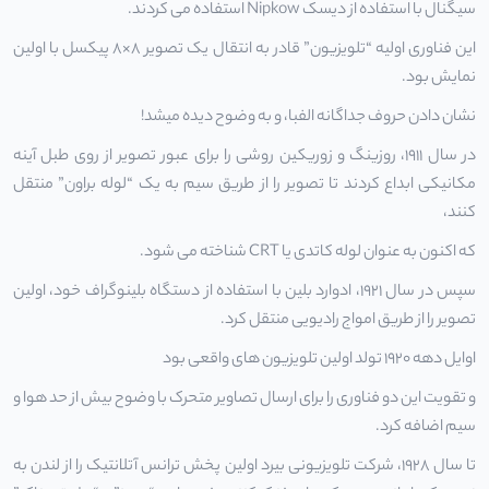
سیگنال با استفاده از دیسک Nipkow استفاده می کردند.
این فناوری اولیه “تلویزیون” قادر به انتقال یک تصویر 8×8 پیکسل با اولین
نمایش بود.
نشان دادن حروف جداگانه الفبا، و به وضوح دیده میشد!
در سال 1911، روزینگ و زوریکین روشی را برای عبور تصویر از روی طبل آینه
مکانیکی ابداع کردند تا تصویر را از طریق سیم به یک “لوله براون” منتقل
کنند،
که اکنون به عنوان لوله کاتدی یا CRT شناخته می شود.
سپس در سال 1921، ادوارد بلین با استفاده از دستگاه بلینوگراف خود، اولین
تصویر را از طریق امواج رادیویی منتقل کرد.
اوایل دهه 1920 تولد اولین تلویزیون های واقعی بود
و تقویت این دو فناوری را برای ارسال تصاویر متحرک با وضوح بیش از حد هوا و
سیم اضافه کرد.
تا سال 1928، شرکت تلویزیونی بیرد اولین پخش ترانس آتلانتیک را از لندن به