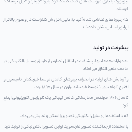
نیویورک با بازی عروسک های خنک کننده خود بایرد “جیمز” و “بیل ترسناک”
فرستاد
که چهره های نقاشی شده آنها به دلیل افزایش کنتراست در وضوح بالاتر از
اپراتور انسانی نشان داده شد.
پیشرفت در تولید
به موازات همه اینها، پیشرفت در انتقال تصاویر از طریق وسایل الکتریکی در
جامعه علمی اتفاق می افتاد
و آزمایش های اولیه در انحراف پرتوهای کاتدی توسط فیزیکدان تامپسون و
اختراع “لوله براون” توسط فردیناند براون در سال 1897 بود.
تا سال 1926، مهندس مجارستانی کالمن تیهانی یک تلویزیون تلویزیونی ابداع
کرد
که با استفاده از وسایل الکتریکی تصاویر را اسکن و نمایش می داد،
با استفاده از جداکننده تصویر فارنسورث اولین تصویر الکترونیکی را تولید کرد.